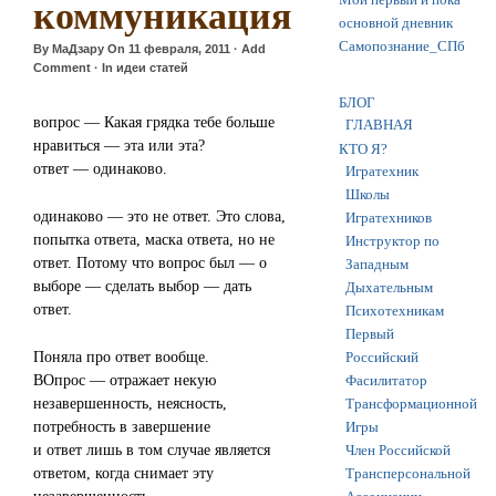
коммуникация
основной дневник
Самопознание_СПб
By
МаДзару
On
11 февраля, 2011
·
Add
Comment
· In
идеи статей
БЛОГ
вопрос — Какая грядка тебе больше
ГЛАВНАЯ
нравиться — эта или эта?
КТО Я?
ответ — одинаково.
Игратехник
Школы
одинаково — это не ответ. Это слова,
Игратехников
попытка ответа, маска ответа, но не
Инструктор по
ответ. Потому что вопрос был — о
Западным
выборе — сделать выбор — дать
Дыхательным
ответ.
Психотехникам
Первый
Поняла про ответ вообще.
Российский
ВОпрос — отражает некую
Фасилитатор
незавершенность, неясность,
Трансформационной
потребность в завершение
Игры
и ответ лишь в том случае является
Член Российской
ответом, когда снимает эту
Трансперсональной