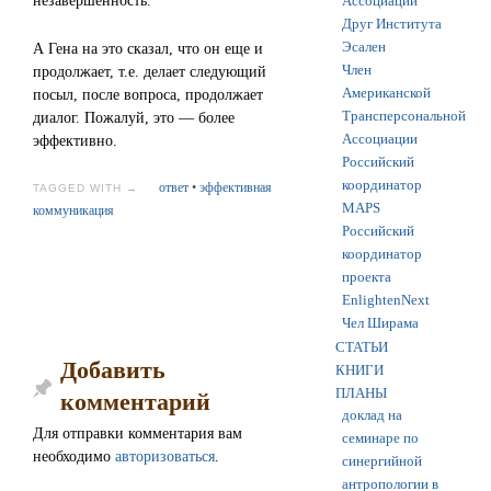
незавершенность.
Ассоциации
Друг Института
Эсален
А Гена на это сказал, что он еще и
Член
продолжает, т.е. делает следующий
Американской
посыл, после вопроса, продолжает
Трансперсональной
диалог. Пожалуй, это — более
Ассоциации
эффективно.
Российский
координатор
ответ
•
эффективная
TAGGED WITH →
MAPS
коммуникация
Российский
координатор
проекта
EnlightenNext
Чел Ширама
СТАТЬИ
Добавить
КНИГИ
ПЛАНЫ
комментарий
доклад на
Для отправки комментария вам
семинаре по
необходимо
авторизоваться
.
синергийной
антропологии в