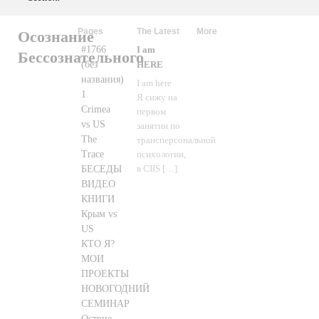
Pages
The Latest
More
Осознание
#1766
I am
Бессознательного
(без
HERE
названия)
I am here
1
Я сижу на
Crimea
первом
vs US
занятии по
The
трансперсональной
Trace
психологии,
БЕСЕДЫ
в CIIS
[…]
ВИДЕО
КНИГИ
Крым vs
US
КТО Я?
МОИ
ПРОЕКТЫ
НОВОГОДНИЙ
СЕМИНАР
Острие